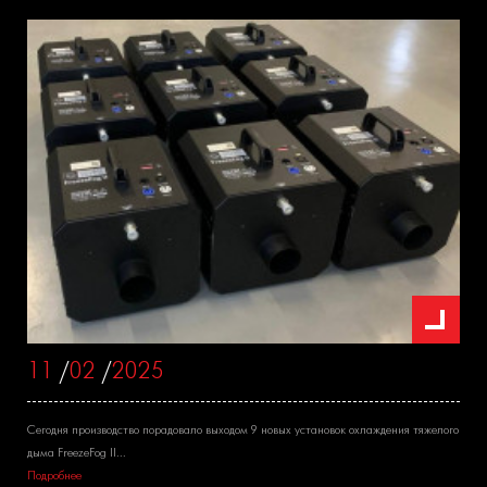
11
/
02
/
2025
Сегодня производство порадовало выходом 9 новых установок охлаждения тяжелого
дыма FreezeFog II...
Подробнее