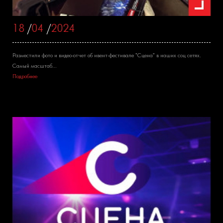
18
/
04
/
2024
Разместили фото и видео-отчет об ивент-фестивале "Сцена" в наших соц сетях.
Самый масштаб...
Подробнее