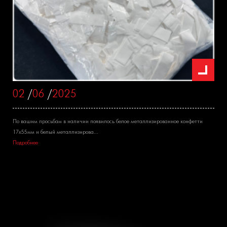
02
/
06
/
2025
По вашим просьбам в наличии появилось белое металлизированное конфетти
17х55мм и белый металлизирова...
Подробнее