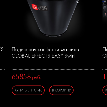
TS
Подвесная конфетти-машина
П
GLOBAL EFFECTS EASY Swirl
G
65858
1
руб.
КУПИТЬ В 1 КЛИК
В КОРЗИНУ