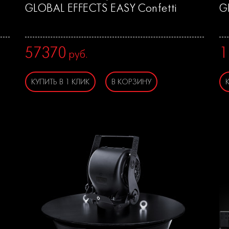
GLOBAL EFFECTS EASY Confetti
G
57370
1
руб.
КУПИТЬ В 1 КЛИК
В КОРЗИНУ