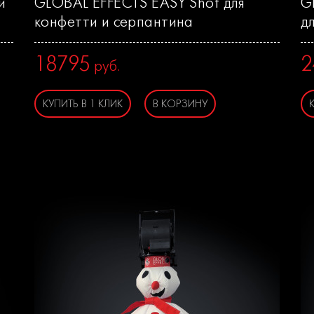
и
GLOBAL EFFECTS EASY Shot для
G
конфетти и серпантина
д
18795
2
руб.
КУПИТЬ В 1 КЛИК
В КОРЗИНУ