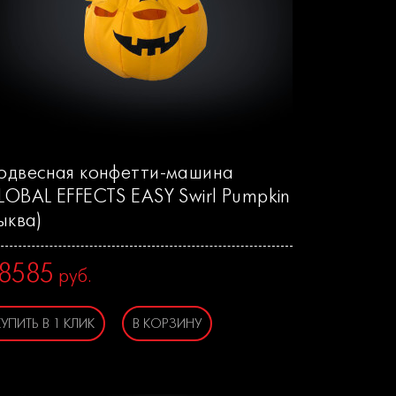
одвесная конфетти-машина
LOBAL EFFECTS EASY Swirl Pumpkin
ыква)
8585
руб.
КУПИТЬ В 1 КЛИК
В КОРЗИНУ