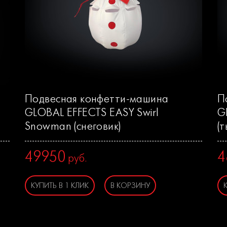
Подвесная конфетти-машина
П
GLOBAL EFFECTS EASY Swirl
G
Snowman (снеговик)
(т
49950
4
руб.
КУПИТЬ В 1 КЛИК
В КОРЗИНУ