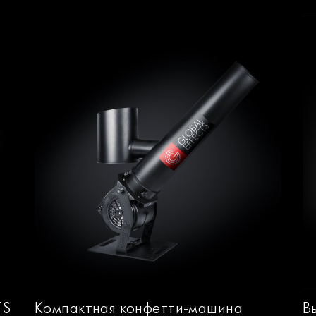
TS
Компактная конфетти-машина
В