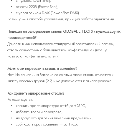
• с пультом (EASY Shot),
• от сети 220В (Power Shot),
• с управлением DMX (Power Shot DMX).
Разница — в способе управления, принцип работы одинаковый.
Подходят ли одноразовые стволы GLOBAL EFFECTS к пушкам других
производителей?
Да, если в них используется стандартный электрический разъём,
стволы совместимы с большинством конфетти-пушек (их еще
называют конфетти пушкатели).
Можно ли перевозить стволы в самолёте?
Нет. Из-за наличия баллона со сжатым газом стволы относятся к
классу опасных грузов (2.2) и не допускаются к авиаперевозке.
Как хранить одноразовые стволы?
Рекомендуется:
• хранить при температуре от +5 до +25 °C,
• избегать влаги и перегрева,
• не допускать давления тяжёлыми предметами,
• соблюдать срок хранения — до 1 года.