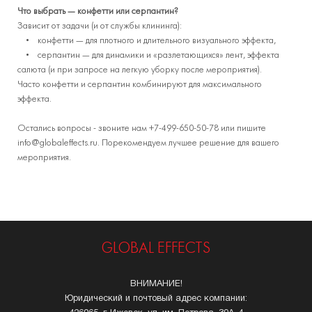
Что выбрать — конфетти или серпантин?
Зависит от задачи (и от службы клининга):
• конфетти — для плотного и длительного визуального эффекта,
• серпантин — для динамики и «разлетающихся» лент, эффекта
салюта (и при запросе на легкую уборку после мероприятия).
Часто конфетти и серпантин комбинируют для максимального
эффекта.
Остались вопросы - звоните нам +7-499-650-50-78 или пишите
info@globaleffects.ru. Порекомендуем лучшее решение для вашего
мероприятия.
GLOBAL EFFECTS
ВНИМАНИЕ!
Юридический и почтовый адрес компании: