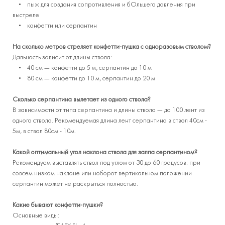
• пыж для создания сопротивления и бОльшего давления при
выстреле
• конфетти или серпантин
На сколько метров стреляет конфетти-пушка с одноразовым стволом?
Дальность зависит от длины ствола:
• 40 см — конфетти до 5 м, серпантин до 10 м
• 80 см — конфетти до 10 м, серпантин до 20 м
Сколько серпантина вылетает из одного ствола?
В зависимости от типа серпантина и длины ствола — до 100 лент из
одного ствола. Рекомендуемая длина лент серпантина в ствол 40см -
5м, в ствол 80см - 10м.
Какой оптимальный угол наклона ствола для залпа серпантином?
Рекомендуем выставлять ствол под углом от 30 до 60 градусов: при
совсем низком наклоне или ноборот вертикальном положении
серпантин может не раскрыться полностью.
Какие бывают конфетти-пушки?
Основные виды: