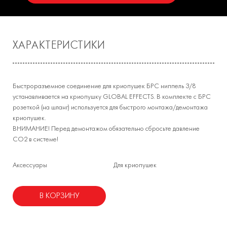
ХАРАКТЕРИСТИКИ
Быстроразъемное соединение для криопушек БРС ниппель 3/8
устанавливается на криопушку GLOBAL EFFECTS. В комплекте с БРС
розеткой (на шланг) используется для быстрого монтажа/демонтажа
криопушек.
ВНИМАНИЕ! Перед демонтажом обязательно сбросьте давление
CO2 в системе!
Аксессуары
Для криопушек
В КОРЗИНУ