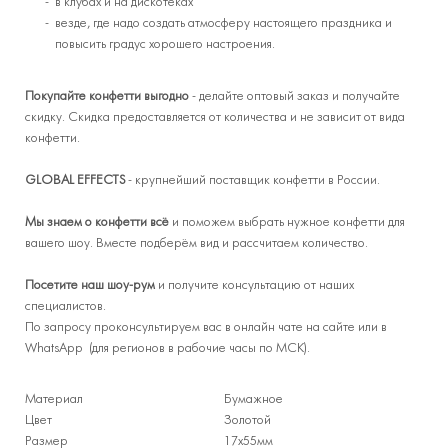
в клубах и на дискотеках
везде, где надо создать атмосферу настоящего праздника и
повысить градус хорошего настроения.
Покупайте конфетти выгодно
- делайте оптовый заказ и получайте
скидку. Скидка предоставляется от количества и не зависит от вида
конфетти.
GLOBAL EFFECTS
- крупнейший поставщик конфетти в России.
Мы знаем о конфетти всё
и поможем выбрать нужное конфетти для
вашего шоу. Вместе подберём вид и рассчитаем количество.
Посетите наш шоу-рум
и получите консультацию от наших
специалистов.
По запросу проконсультируем вас в онлайн чате на сайте или в
WhatsApp (для регионов в рабочие часы по МСК).
Материал
Бумажное
Цвет
Золотой
Размер
17x55мм