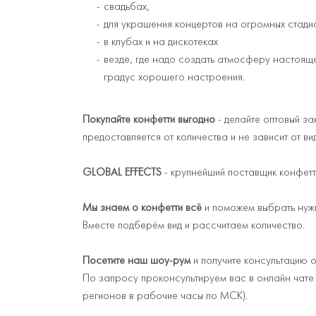
свадьбах,
для украшения концертов на огромных стади
в клубах и на дискотеках
везде, где надо создать атмосферу настояще
градус хорошего настроения.
Покупайте конфетти выгодно
- делайте оптовый за
предоставляется от количества и не зависит от ви
GLOBAL EFFECTS
- крупнейший поставщик конфетт
Мы знаем о конфетти всё
и поможем выбрать нуж
Вместе подберём вид и рассчитаем количество.
Посетите наш шоу-рум
и получите консультацию о
По запросу проконсультируем вас в онлайн чате 
регионов в рабочие часы по МСК).