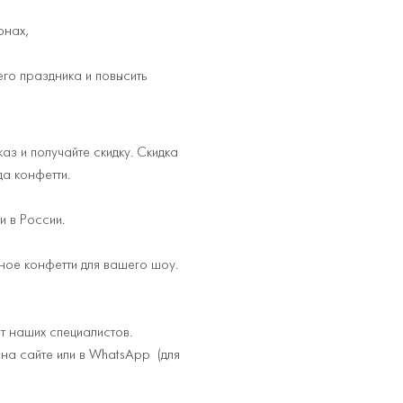
онах,
го праздника и повысить
каз и получайте скидку. Скидка
да конфетти.
и в России.
ное конфетти для вашего шоу.
т наших специалистов.
на сайте или в WhatsApp (для