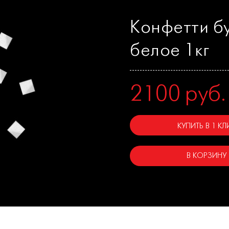
Конфетти б
белое 1кг
2100
руб.
КУПИТЬ В 1 КЛ
В КОРЗИНУ