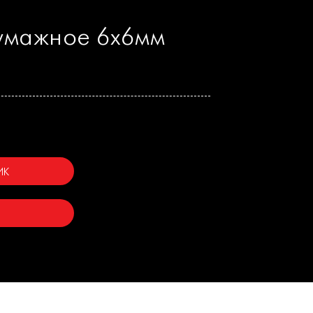
умажное 6х6мм
ИК