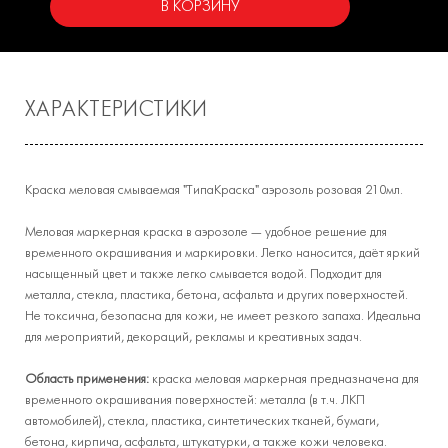
В КОРЗИНУ
ХАРАКТЕРИСТИКИ
Краска меловая смываемая "ТипаКраска" аэрозоль розовая 210мл.
Меловая маркерная краска в аэрозоле — удобное решение для
временного окрашивания и маркировки. Легко наносится, даёт яркий
насыщенный цвет и также легко смывается водой. Подходит для
металла, стекла, пластика, бетона, асфальта и других поверхностей.
Не токсична, безопасна для кожи, не имеет резкого запаха. Идеальна
для мероприятий, декораций, рекламы и креативных задач.
Область применения:
краска меловая маркерная предназначена для
временного окрашивания поверхностей: металла (в т.ч. ЛКП
автомобилей), стекла, пластика, синтетических тканей, бумаги,
бетона, кирпича, асфальта, штукатурки, а также кожи человека.