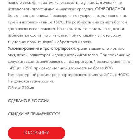
полного высыхания, затем использовать на улице. Для очистки не
использовать агрессивные химические средства.
ОГНЕОПАСНО!
Баллон под давлением. Предохранять от ударов, прямых солнечных
лучей и нагревания выше +50°С. Не разбирать и не сжигать баллон
даже после использования. Не вскрывать! Не глотать, не вдыхать и
избегать попадания на слизистые. При попадании в глаза сразу
тщательно промыть водой и обратиться к врачу.
Условия хранения и транспортировки:
хранить вдали от открытого
огня, печей, радиаторов и других источников тепла. При хранении не
допускать сдавливания баллонов. Температурный режим хранения: от
+4°С до +25°С при относительной влажности не более 80%.
Температурный режим транспортирования: от минус 35°С до +50°С.
Не допускать замерзания.
Объем:
210 мл
СДЕЛАНО В РОССИИ
СКИДКИ НЕ ПРИМЕНЯЮТСЯ
В КОРЗИНУ