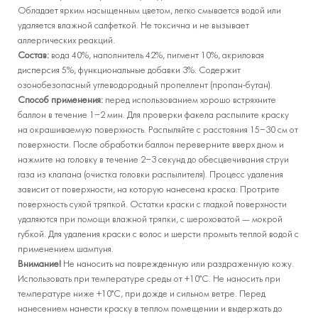
Обладает ярким насыщенным цветом, легко смывается водой или
удаляется влажной салфеткой. Не токсична и не вызывает
аллергических реакций.
Состав:
вода 40%, наполнитель 42%, пигмент 10%, акриловая
дисперсия 5%, функциональные добавки 3%. Содержит
озонобезопасный углеводородный пропеллент (пропан-бутан).
Способ применения:
перед использованием хорошо встряхните
баллон в течение 1–2 мин. Для проверки факела распылите краску
на окрашиваемую поверхность. Распыляйте с расстояния 15–30 см от
поверхности. После обработки баллон переверните вверх дном и
нажмите на головку в течение 2–3 секунд до обесцвечивания струи
газа из клапана (очистка головки распылителя). Процесс удаления
зависит от поверхности, на которую нанесена краска. Протрите
поверхность сухой тряпкой. Остатки краски с гладкой поверхности
удаляются при помощи влажной тряпки, с шероховатой — мокрой
губкой. Для удаления краски с волос и шерсти промыть теплой водой с
применением шампуня.
Внимание!
Не наносить на поврежденную или раздраженную кожу.
Использовать при температуре среды от +10°С. Не наносить при
температуре ниже +10°С, при дожде и сильном ветре. Перед
нанесением нанести краску в теплом помещении и выдержать до