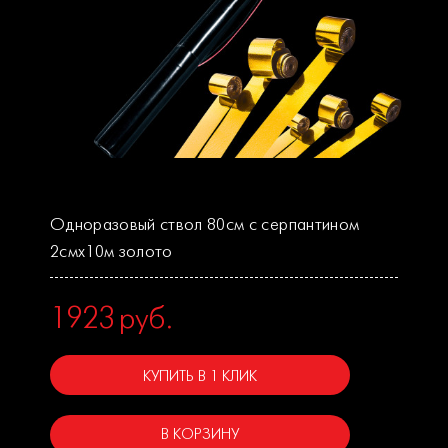
Одноразовый ствол 80см с серпантином
2смх10м золото
1923
руб.
КУПИТЬ В 1 КЛИК
В КОРЗИНУ