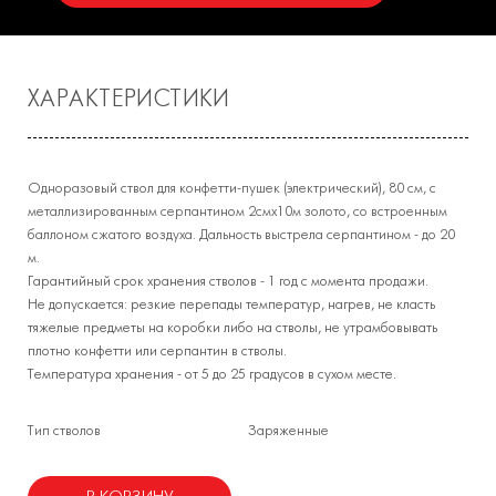
ХАРАКТЕРИСТИКИ
Одноразовый ствол для конфетти-пушек (электрический), 80 см, с
металлизированным серпантином 2смх10м золото, со встроенным
баллоном сжатого воздуха. Дальность выстрела серпантином - до 20
м.
Гарантийный срок хранения стволов - 1 год с момента продажи.
Не допускается: резкие перепады температур, нагрев, не класть
тяжелые предметы на коробки либо на стволы, не утрамбовывать
плотно конфетти или серпантин в стволы.
Температура хранения - от 5 до 25 градусов в сухом месте.
Тип стволов
Заряженные