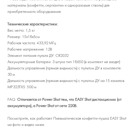
материалы (конфетти, серпантин и одноразовые стволы) для
приобретенного оборудования.
Технические характеристики:
Вес нетто: 1,5 кг
Размер: 15х18х5см
Рабочая частота: 433,92 МГц
Рабочее напряжение: 12В
Элемент питания пульта ДУ: CR2032
Аккумуляторные батареи: 3 штуки тип 18650 (в комплект не входят)
Дальность управления (прямая видимость) с пультом ДУ в комплекте:
30 м
Дальность управления (прямая видимость) с пультом ДУ на 15 каналов
МР323ТХ5: 500 м
FAQ:
Отличается от Power Shot тем, что EASY Shot дистанционно (от
аккумулятора), а Power Shot от сети 220В.
Посмотрите, как работает Пневматическая конфетти-пушка EASY Shot
на фото и видео ниже.