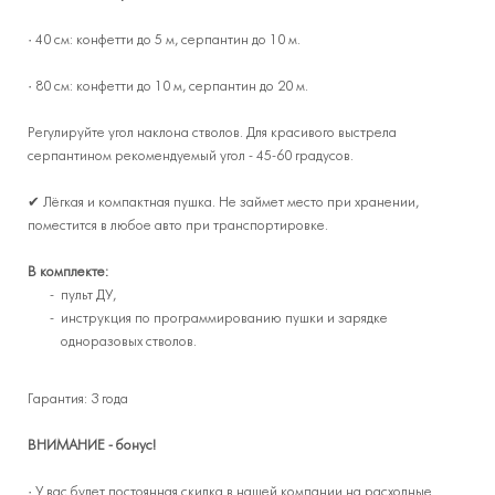
· 40 см: конфетти до 5 м, серпантин до 10 м.
· 80 см: конфетти до 10 м, серпантин до 20 м.
Регулируйте угол наклона стволов. Для красивого выстрела
серпантином рекомендуемый угол - 45-60 градусов.
✔ Лёгкая и компактная пушка. Не займет место при хранении,
поместится в любое авто при транспортировке.
В комплекте:
пульт ДУ,
инструкция по программированию пушки и зарядке
одноразовых стволов.
Гарантия: 3 года
ВНИМАНИЕ - бонус!
· У вас будет постоянная скидка в нашей компании на расходные