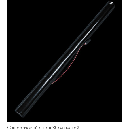
Одноразовый ствол 80см пустой