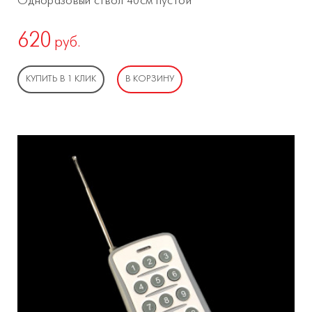
Одноразовый ствол 40см пустой
620
руб.
КУПИТЬ В 1 КЛИК
В КОРЗИНУ