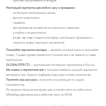
красиво раскрывается в воздухе
Настоящий серпантин для любого шоу и праздника:
на больших театральных сценах,
детских утренниках,
свадьбах,
для украшения концертов на огромных стадионах,
в клубах и на дискотеках,
везде, где надо создать атмосферу настоящего праздника и
повысить градус хорошего настроения.
Покупайте серпантин выгодно
— делайте оптовый заказ и получайте
скидку. Скидка предоставляется от количества и не зависит от вида
серпантина.
GLOBAL EFFECTS
— крупнейший поставщик серпантина в России.
Мы знаем о серпантине всё
и поможем выбрать нужный серпантин
для вашего шоу. Вместе подберём вид и рассчитаем количество.
Посетите наш шоу-рум
и получите консультацию от наших
специалистов.
По запросу проконсультируем вас в онлайн-чате на сайте или в
WhatsApp (для регионов в рабочие часы по МСК).