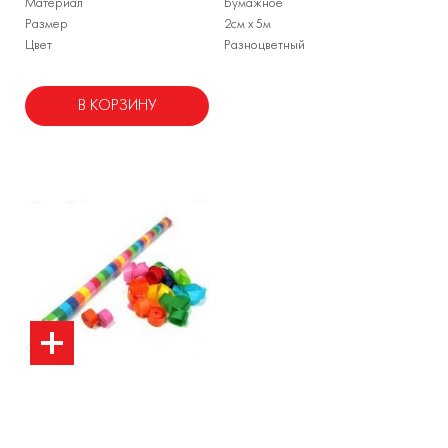
Материал
Бумажное
Размер
2см х 5м
Цвет
Разноцветный
В КОРЗИНУ