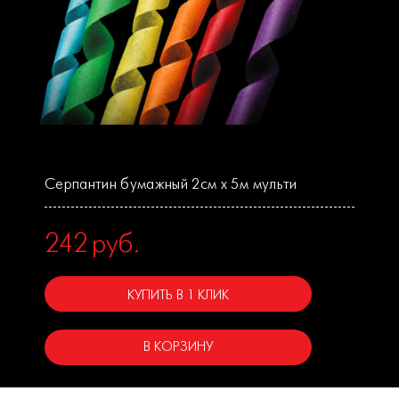
Серпантин бумажный 2см х 5м мульти
242
руб.
КУПИТЬ В 1 КЛИК
В КОРЗИНУ