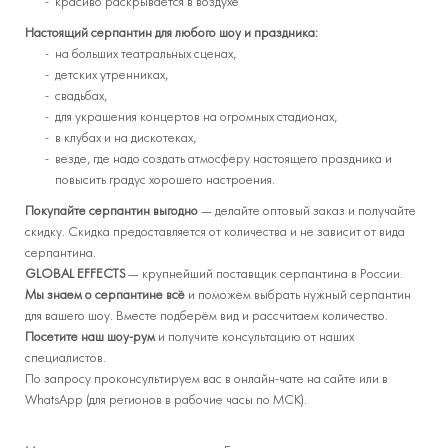
красиво раскрывается в воздухе
Настоящий серпантин для любого шоу и праздника:
на больших театральных сценах,
детских утренниках,
свадьбах,
для украшения концертов на огромных стадионах,
в клубах и на дискотеках,
везде, где надо создать атмосферу настоящего праздника и
повысить градус хорошего настроения.
Покупайте серпантин выгодно
— делайте оптовый заказ и получайте
скидку. Скидка предоставляется от количества и не зависит от вида
серпантина.
GLOBAL EFFECTS
— крупнейший поставщик серпантина в России.
Мы знаем о серпантине всё
и поможем выбрать нужный серпантин
для вашего шоу. Вместе подберём вид и рассчитаем количество.
Посетите наш шоу-рум
и получите консультацию от наших
специалистов.
По запросу проконсультируем вас в онлайн-чате на сайте или в
WhatsApp (для регионов в рабочие часы по МСК).